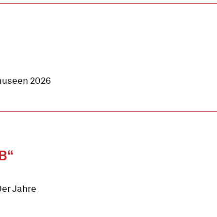
smuseen 2026
B“
0er Jahre