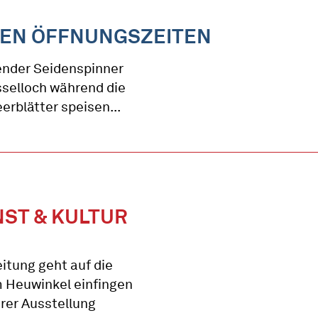
EN ÖFFNUNGSZEITEN
ender Seidenspinner
sselloch während die
rblätter speisen...
ST & KULTUR
itung geht auf die
m Heuwinkel einfingen
erer Ausstellung