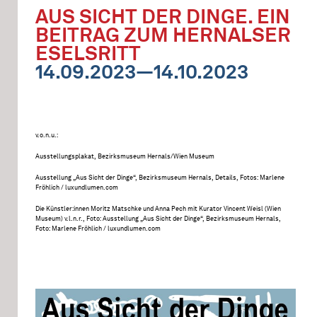
AUS SICHT DER DINGE. EIN
BEITRAG ZUM HERNALSER
ESELSRITT
14.09.2023—14.10.2023
v.o.n.u.:
Ausstellungsplakat, Bezirksmuseum Hernals/Wien Museum
Ausstellung „Aus Sicht der Dinge“, Bezirksmuseum Hernals, Details, Fotos: Marlene
Fröhlich / luxundlumen.com
Die Künstler:innen Moritz Matschke und Anna Pech mit Kurator Vincent Weisl (Wien
Museum) v.l.n.r., Foto: Ausstellung „Aus Sicht der Dinge“, Bezirksmuseum Hernals,
Foto: Marlene Fröhlich / luxundlumen.com