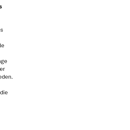
s
as
le
nge
er
eden.
die