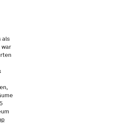
 als
8 war
erten
s
en,
räume
95
seum
pp