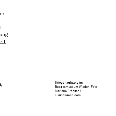
er
t.
lung
eit
.
Stiegenaufgang im
Bezirksmuseum Wieden, Foto:
Marlene Fröhlich |
luxundlumen.com