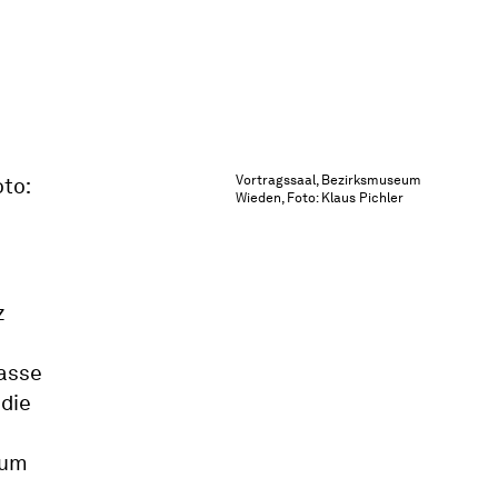
Vortragssaal, Bezirksmuseum
Wieden, Foto: Klaus Pichler
z
asse
 die
aum