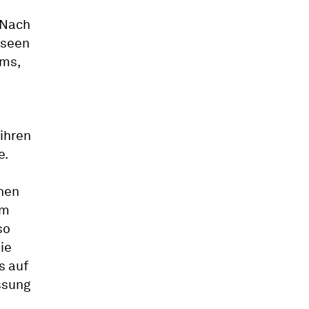
 Nach
useen
ums,
 ihren
e.
nen
um
so
ie
s auf
ssung