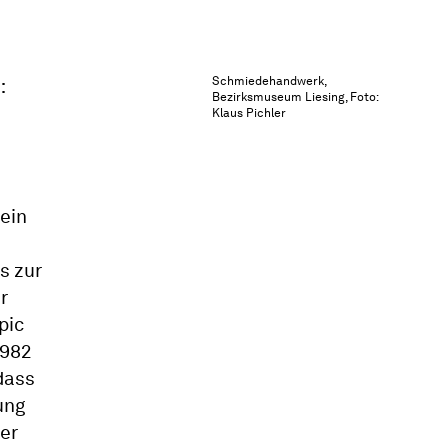
Schmiedehandwerk,
Bezirksmuseum Liesing, Foto:
Klaus Pichler
ein
s zur
r
pic
1982
dass
ung
er