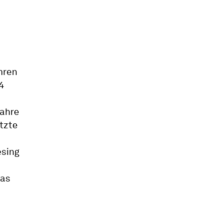
hren
4
Jahre
tzte
esing
das