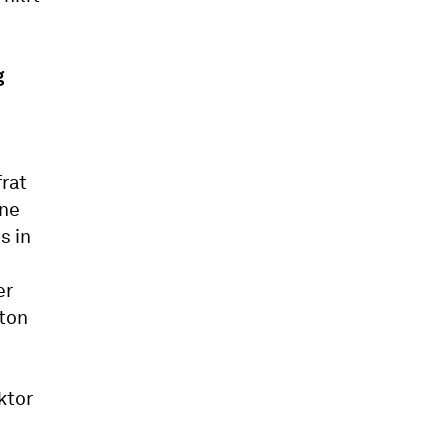
g
rat
ine
s in
er
nton
ktor