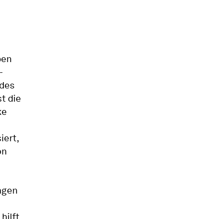
pen
-
 des
t die
ke
iert,
on
ngen
hilft