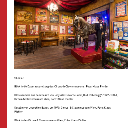
v.o.n.u.:
Blick in die Dauerausstellung des Circus- & Clownmuseums, Foto: Klaus Pichler
Clownschuhe aus dem Besitz von Tony Alexis (vorne) und „Rudi Rebernigg“ (1922–1995),
Circus- & Clownmuseum Wien, Foto: Klaus Pichler
Kostüm von Josephine Baker, um 1970, Circus- & Clownmuseum Wien, Foto: Klaus
Pichler
Blick in das Circus & Clownmuseum Wien, Foto: Klaus Pichler