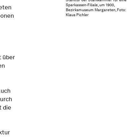
Sparkassen-Filiale, um 1900,
eten
Bezirksmuseum Margareten, Foto:
ionen
Klaus Pichler
t über
en
auch
durch
t die
ktur