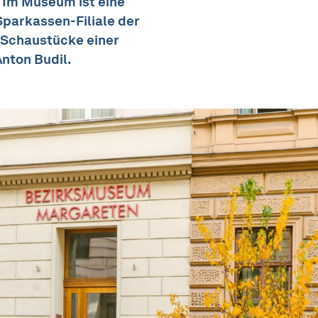
 Im Museum ist eine
parkassen-Filiale der
s Schaustücke einer
nton Budil.