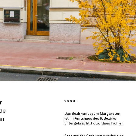
v.o.n.u.
r
rde
Das Bezirksmuseum Margareten
nn
ist im Amtshaus des 5. Bezirks
untergebracht, Foto: Klaus Pichler
Stahltür der Stahlkammer für eine