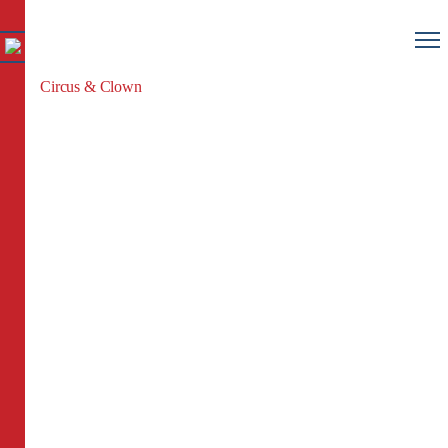
Circus & Clown
AKTUELLES
Museumsleitung
Mag. Michael Swatosch
+43 676 3407565
Stellvertretung
Mag. Andreas Swatosch
+43 676 4068868
Christoph Enzinger
+43 664 4850558
Öffnungszeiten