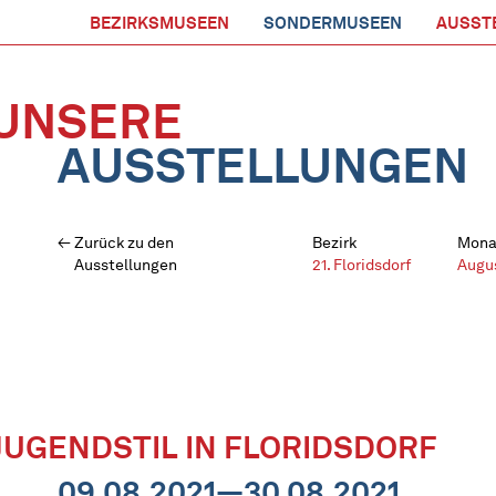
BEZIRKSMUSEEN
SONDERMUSEEN
AUSST
UNSERE
AUSSTELLUNGEN
Zurück zu den
Bezirk
Mona
Ausstellungen
21. Floridsdorf
Augu
JUGENDSTIL IN FLORIDSDORF
09.08.2021—30.08.2021