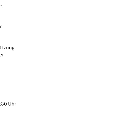
e,
ie
ätzung
er
:30 Uhr