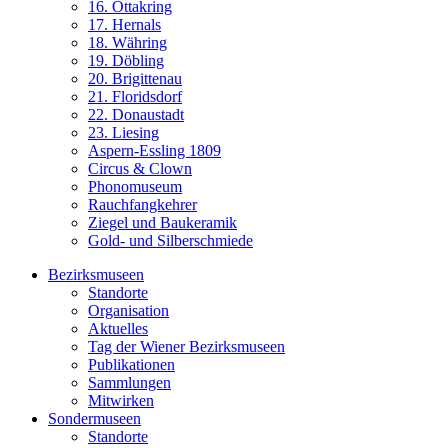
16. Ottakring
17. Hernals
18. Währing
19. Döbling
20. Brigittenau
21. Floridsdorf
22. Donaustadt
23. Liesing
Aspern-Essling 1809
Circus & Clown
Phonomuseum
Rauchfangkehrer
Ziegel und Baukeramik
Gold- und Silberschmiede
Bezirksmuseen
Standorte
Organisation
Aktuelles
Tag der Wiener Bezirksmuseen
Publikationen
Sammlungen
Mitwirken
Sondermuseen
Standorte