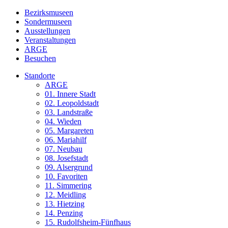
Bezirksmuseen
Sondermuseen
Ausstellungen
Veranstaltungen
ARGE
Besuchen
Standorte
ARGE
01. Innere Stadt
02. Leopoldstadt
03. Landstraße
04. Wieden
05. Margareten
06. Mariahilf
07. Neubau
08. Josefstadt
09. Alsergrund
10. Favoriten
11. Simmering
12. Meidling
13. Hietzing
14. Penzing
15. Rudolfsheim-Fünfhaus