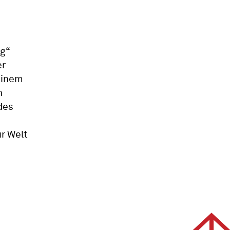
ng“
er
einem
n
des
ur Welt