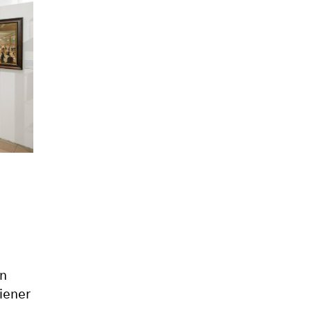
en
iener