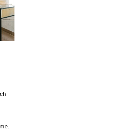
ich
ume.