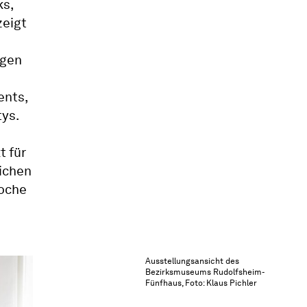
ks,
zeigt
ngen
ents,
ys.
t für
ichen
woche
Ausstellungsansicht des
Bezirksmuseums Rudolfsheim-
Fünfhaus, Foto: Klaus Pichler