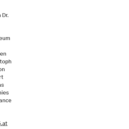
 Dr.
seum
gen
stoph
on
rt
as
hies
sance
.at