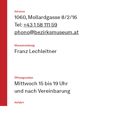
Adresse
1060, Mollardgasse 8/2/16
Tel:
+43 1 58 111 59
phono@bezirksmuseum.at
Museumsleitung
Franz Lechleitner
Öffnungszeiten
Mittwoch 15 bis 19 Uhr
und nach Vereinbarung
Anfahrt
U4 - Station Pilgramgasse
Buslinien 12A, 13A, 14A - Station
Pilgramgasse