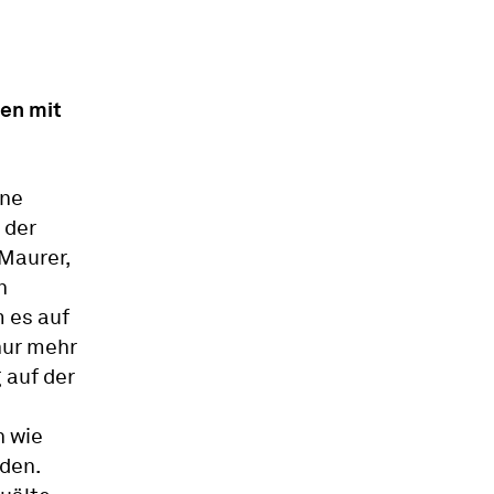
en mit
ine
 der
Maurer,
n
 es auf
nur mehr
 auf der
n wie
rden.