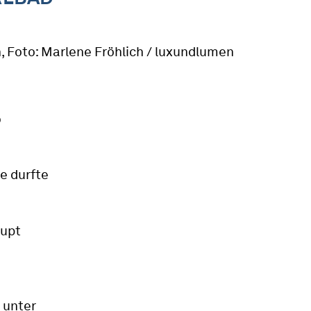
p
e durfte
aupt
 unter