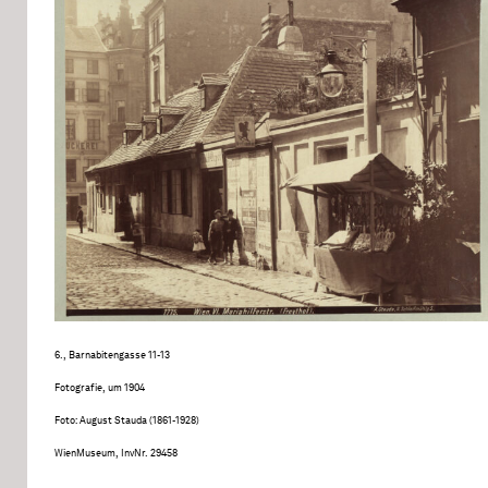
6., Barnabitengasse 11-13
Fotografie, um 1904
Foto: August Stauda (1861-1928)
WienMuseum, InvNr. 29458