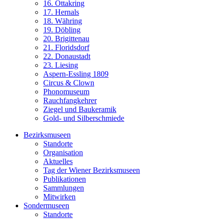
16. Ottakring
17. Hernals
18. Währing
19. Döbling
20. Brigittenau
21. Floridsdorf
22. Donaustadt
23. Liesing
Aspern-Essling 1809
Circus & Clown
Phonomuseum
Rauchfangkehrer
Ziegel und Baukeramik
Gold- und Silberschmiede
Bezirksmuseen
Standorte
Organisation
Aktuelles
Tag der Wiener Bezirksmuseen
Publikationen
Sammlungen
Mitwirken
Sondermuseen
Standorte