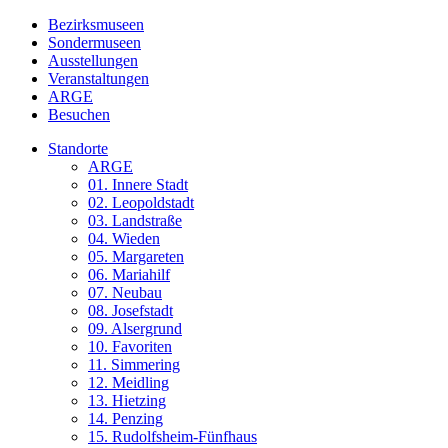
Bezirksmuseen
Sondermuseen
Ausstellungen
Veranstaltungen
ARGE
Besuchen
Standorte
ARGE
01. Innere Stadt
02. Leopoldstadt
03. Landstraße
04. Wieden
05. Margareten
06. Mariahilf
07. Neubau
08. Josefstadt
09. Alsergrund
10. Favoriten
11. Simmering
12. Meidling
13. Hietzing
14. Penzing
15. Rudolfsheim-Fünfhaus