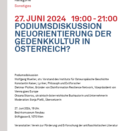
Sonstiges
27. JUNI 2024
19:00 - 21:00
PODIUMSDISKUSSION
NEUORIENTIERUNG DER
GEDENKKULTUR IN
ÖSTERREICH?
Podiumsdiskussion
Wolfgang Mueller, stv. Vorstand des Instituts für Osteuropäische Geschichte
Konstantin Kaiser, Lyriker, Philosoph und Exilforscher
Dietmar Pichler, Gründer von Disinformation Resilience Network, Vizepräsident von
Vienna goes Europe
Oksana Stavrou, ukrainisch-österreichische Buchautorin und Unternehmerin
Moderation: Sonja Pleßl, Übersetzerin
27. Juni 2024, 19 Uhr.
Bezirksmuseum Neubau
Stiftgasse 8, 1070 Wien
Veranstalter: Verein zur Förderung und Erforschung der antifaschistischen Literatur