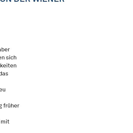
aber
en sich
hkeiten
 das
neu
g früher
 mit