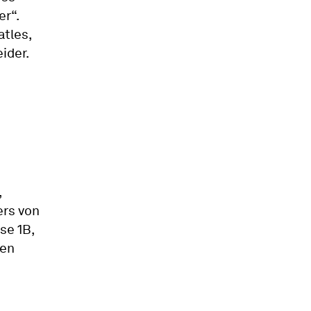
r“.
atles,
ider.
,
ers von
se 1B,
den