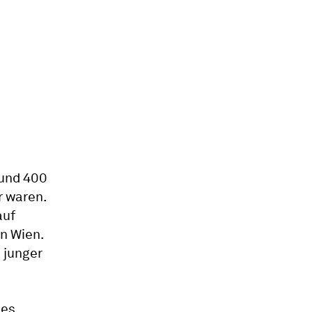
rund 400
r waren.
auf
in Wien.
s junger
ues