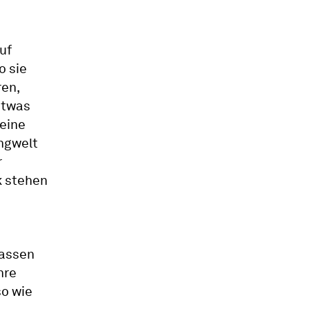
uf
o sie
ren,
etwas
 eine
angwelt
r
k stehen
lassen
nre
so wie