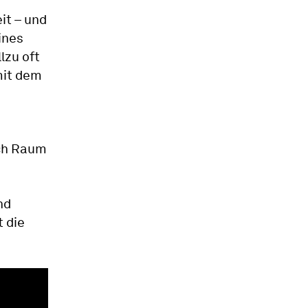
it – und
ines
llzu oft
mit dem
sch Raum
nd
t die