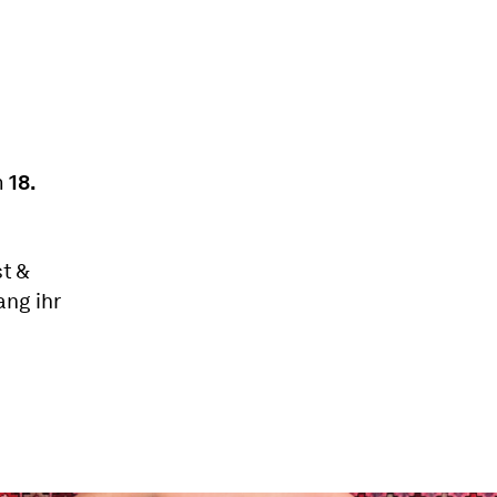
M
m
18.
t &
ang ihr