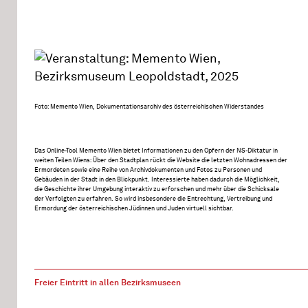
Foto: Memento Wien, Dokumentationsarchiv des österreichischen Widerstandes
Das Online-Tool Memento Wien bietet Informationen zu den Opfern der NS-Diktatur in
weiten Teilen Wiens: Über den Stadtplan rückt die Website die letzten Wohnadressen der
Ermordeten sowie eine Reihe von Archivdokumenten und Fotos zu Personen und
Gebäuden in der Stadt in den Blickpunkt. Interessierte haben dadurch die Möglichkeit,
die Geschichte ihrer Umgebung interaktiv zu erforschen und mehr über die Schicksale
der Verfolgten zu erfahren. So wird insbesondere die Entrechtung, Vertreibung und
Ermordung der österreichischen Jüdinnen und Juden virtuell sichtbar.
Freier Eintritt in allen Bezirksmuseen