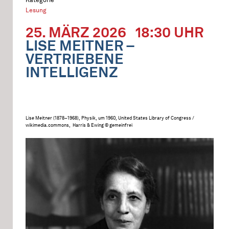
Lesung
25. MÄRZ 2026
18:30 UHR
LISE MEITNER –
VERTRIEBENE
INTELLIGENZ
Lise Meitner (1878–1968), Physik, um 1960, United States Library of Congress /
wikimedia.commons, Harris & Ewing © gemeinfrei