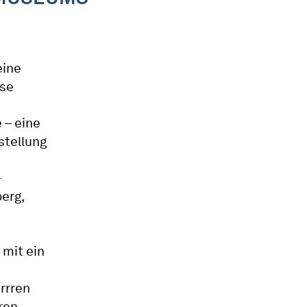
eine
ese
 – eine
stellung
–
erg,
 mit ein
rrren
eren…