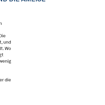
n
Die
t, und
t. Wo
gt
 wenig
er die