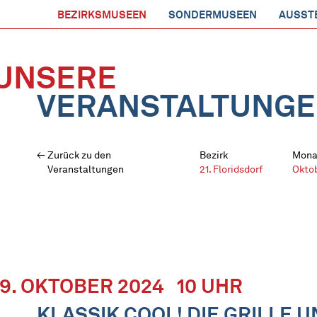
BEZIRKSMUSEEN
SONDERMUSEEN
AUSST
UNSERE
VERANSTALTUNG
Zurück zu den
Bezirk
Mona
Veranstaltungen
21. Floridsdorf
Okto
19. OKTOBER 2024
10 UHR
KLASSIK COOL! DIE GRILLE U