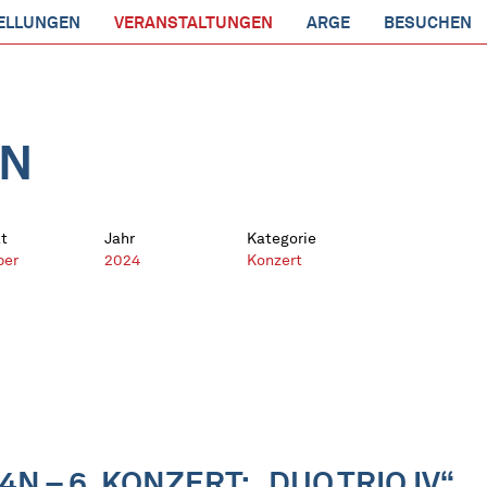
ELLUNGEN
VERANSTALTUNGEN
ARGE
BESUCHEN
EN
t
Jahr
Kategorie
ber
2024
Konzert
– 6. KONZERT: „DUO.TRIO IV“