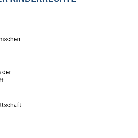
chischen
 der
ft
ltschaft