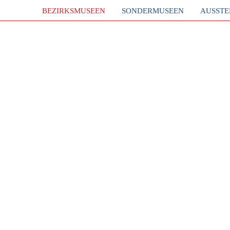
BEZIRKSMUSEEN
SONDERMUSEEN
AUSST
UNSERE
VERANSTALTUNG
Zurück zu den
Bezirk
Mona
Veranstaltungen
13. Hietzing
April
11. APRIL 2024
18.30 UHR