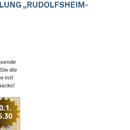
LUNG „RUDOLFSHEIM-
gsende
Sie die
ie mit
nacks!