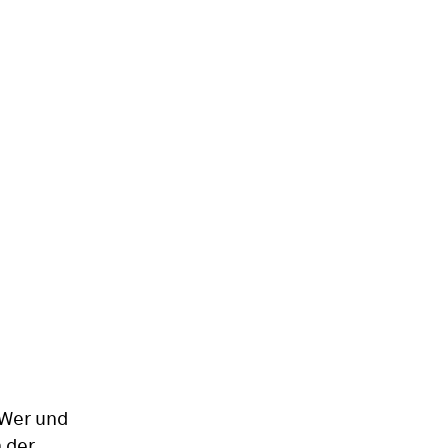
 Wer und
 der