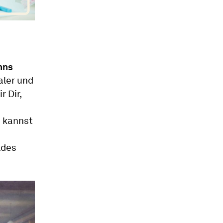
nns
aler und
 Dir,
h kannst
ldes