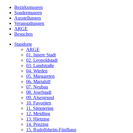
Bezirksmuseen
Sondermuseen
Ausstellungen
Veranstaltungen
ARGE
Besuchen
Standorte
ARGE
01. Innere Stadt
02. Leopoldstadt
03. Landstraße
04. Wieden
05. Margareten
06. Mariahilf
07. Neubau
08. Josefstadt
09. Alsergrund
10. Favoriten
11. Simmering
12. Meidling
13. Hietzing
14. Penzing
15. Rudolfsheim-Fünfhaus