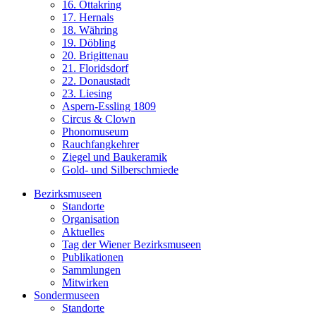
16. Ottakring
17. Hernals
18. Währing
19. Döbling
20. Brigittenau
21. Floridsdorf
22. Donaustadt
23. Liesing
Aspern-Essling 1809
Circus & Clown
Phonomuseum
Rauchfangkehrer
Ziegel und Baukeramik
Gold- und Silberschmiede
Bezirksmuseen
Standorte
Organisation
Aktuelles
Tag der Wiener Bezirksmuseen
Publikationen
Sammlungen
Mitwirken
Sondermuseen
Standorte