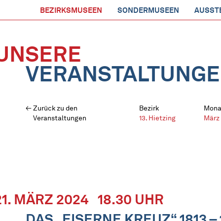
BEZIRKSMUSEEN
SONDERMUSEEN
AUSST
UNSERE
VERANSTALTUNG
Zurück zu den
Bezirk
Mona
Veranstaltungen
13. Hietzing
März
21. MÄRZ 2024
18.30 UHR
DAS „EISERNE KREUZ“ 1813 – 