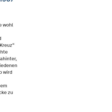
ie wohl
d
 Kreuz“
chte
ahinter,
chiedenen
o wird
 dem
cke zu