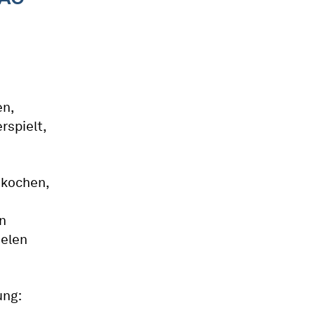
en,
rspielt,
 kochen,
n
ielen
ung: