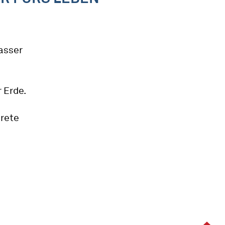
asser
R
 Erde.
arete