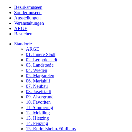
Bezirksmuseen
Sondermuseen
Ausstellungen
Veranstaltungen
ARGE
Besuchen
Standorte
ARGE
01. Innere Stadt
02. Leopoldstadt
03. Landstraße
04. Wieden
05. Margareten
06. Mariahilf
07. Neubau
08. Josefstadt
09. Alsergrund
10. Favoriten
11. Simmering
12. Meidling
13. Hietzing
14. Penzing
15. Rudolfsheim-Fünfhaus