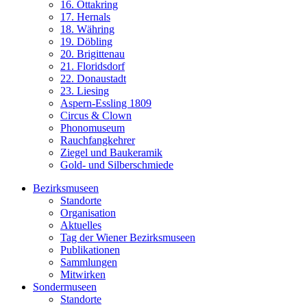
16. Ottakring
17. Hernals
18. Währing
19. Döbling
20. Brigittenau
21. Floridsdorf
22. Donaustadt
23. Liesing
Aspern-Essling 1809
Circus & Clown
Phonomuseum
Rauchfangkehrer
Ziegel und Baukeramik
Gold- und Silberschmiede
Bezirksmuseen
Standorte
Organisation
Aktuelles
Tag der Wiener Bezirksmuseen
Publikationen
Sammlungen
Mitwirken
Sondermuseen
Standorte