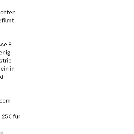
richten
efilmt
se 8.
enig
strie
ein in
nd
.com
 25€ für
ie