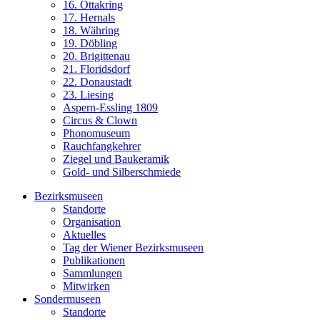
16. Ottakring
17. Hernals
18. Währing
19. Döbling
20. Brigittenau
21. Floridsdorf
22. Donaustadt
23. Liesing
Aspern-Essling 1809
Circus & Clown
Phonomuseum
Rauchfangkehrer
Ziegel und Baukeramik
Gold- und Silberschmiede
Bezirksmuseen
Standorte
Organisation
Aktuelles
Tag der Wiener Bezirksmuseen
Publikationen
Sammlungen
Mitwirken
Sondermuseen
Standorte