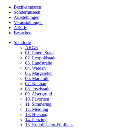
Bezirksmuseen
Sondermuseen
Ausstellungen
Veranstaltungen
ARGE
Besuchen
Standorte
ARGE
01. Innere Stadt
02. Leopoldstadt
03. Landstraße
04. Wieden
05. Margareten
06. Mariahilf
07. Neubau
08. Josefstadt
09. Alsergrund
10. Favoriten
11. Simmering
12. Meidling
13. Hietzing
14. Penzing
15. Rudolfsheim-Fünfhaus