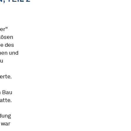
er“
lösen
se des
hen und
zu
erte.
m Bau
atte.
ndung
 war