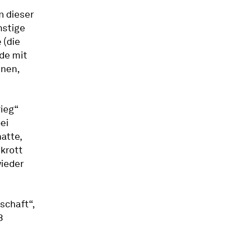
n dieser
nstige
 (die
de mit
nnen,
ieg“
bei
atte,
krott
ieder
schaft“,
8