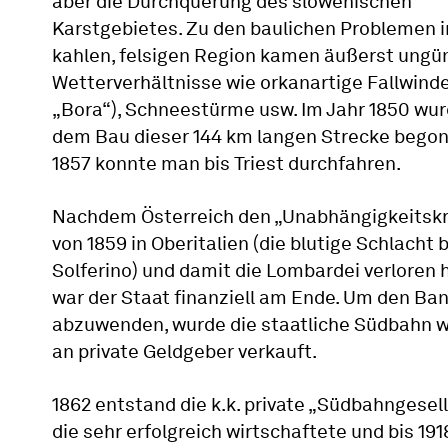
aber die Durchquerung des slowenischen
Karstgebietes. Zu den baulichen Problemen i
kahlen, felsigen Region kamen äußerst ungü
Wetterverhältnisse wie orkanartige Fallwinde
„Bora“), Schneestürme usw. Im Jahr 1850 wur
dem Bau dieser 144 km langen Strecke bego
1857 konnte man bis Triest durchfahren.
Nachdem Österreich den „Unabhängigkeitskr
von 1859 in Oberitalien (die blutige Schlacht 
Solferino) und damit die Lombardei verloren h
war der Staat finanziell am Ende. Um den Ban
abzuwenden, wurde die staatliche Südbahn w
an private Geldgeber verkauft.
1862 entstand die k.k. private „Südbahngesell
die sehr erfolgreich wirtschaftete und bis 191