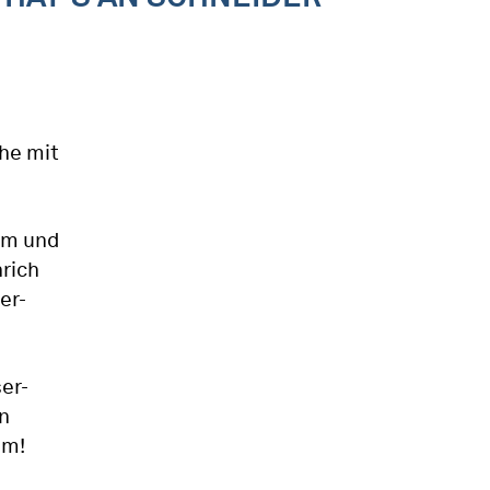
che mit
om und
nrich
er-
er-
n
um!