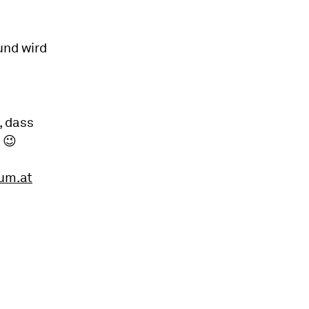
und wird
, dass
 😉
um.at