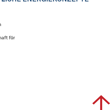
n
aft für