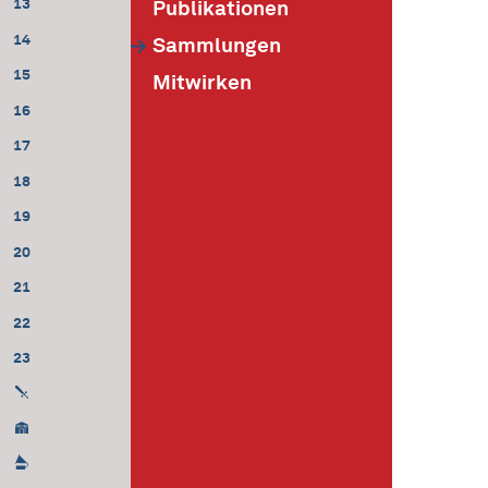
13
Publikationen
14
Sammlungen
15
Mitwirken
16
17
18
19
20
21
22
23