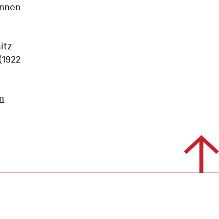
innen
itz
(1922
m