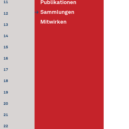
Publikationen
11
Sammlungen
12
Mitwirken
13
14
15
16
17
18
19
20
21
22