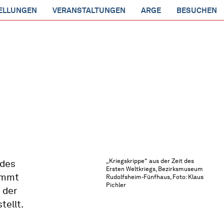
ELLUNGEN
VERANSTALTUNGEN
ARGE
BESUCHEN
„Kriegskrippe“ aus der Zeit des
 des
Ersten Weltkriegs, Bezirksmuseum
ammt
Rudolfsheim-Fünfhaus, Foto: Klaus
Pichler
 der
tellt.