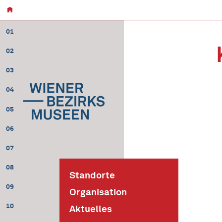
01
02
03
04
05
06
07
08
Standorte
09
Organisation
10
Aktuelles