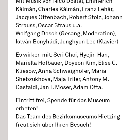
Mit Musik von Nico Dostal, Emmerich
Kálmán, Charles Kálmán, Franz Lehár,
Jacques Offenbach, Robert Stolz, Johann
Strauss, Oscar Straus u.a.
Wolfgang Dosch (Gesang, Moderation),
István Bonyhádi, Junghyun Lee (Klavier)
Es wirken mit: Seri Choi, Hyejin Han,
Mariella Hofbauer, Doyeon Kim, Elise C.
Kliesow, Anna Schwaighofer, Maria
Shebzukhova, Maja Triler, Antony M.
Gastaldi, Jan T. Moser, Adam Otta.
Eintritt frei, Spende für das Museum
erbeten!
Das Team des Bezirksmuseums Hietzing
freut sich über Ihren Besuch!