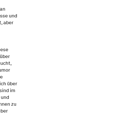
 an
isse und
, aber
iese
 über
sucht,
Humor
he
ich über
sind im
 und
nnen zu
über