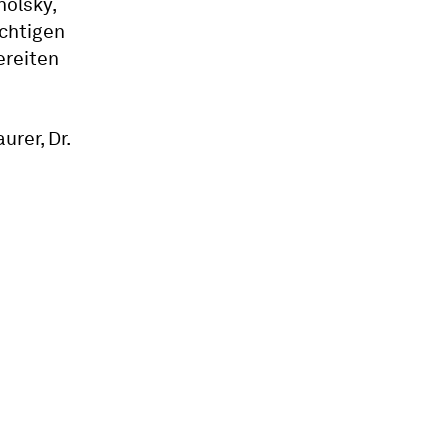
holsky,
üchtigen
ereiten
urer, Dr.