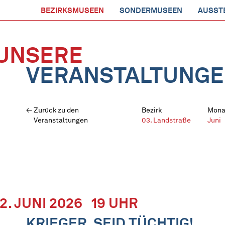
BEZIRKSMUSEEN
SONDERMUSEEN
AUSST
UNSERE
VERANSTALTUNG
Zurück zu den
Bezirk
Mona
Veranstaltungen
03. Landstraße
Juni
12. JUNI 2026
19 UHR
KRIEGER, SEID TÜCHTIG!