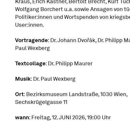
Kraus, Erich Kästner, Bertolt Brecht, Kurt Tuc
Wolfgang Borchert u.a. sowie Ansagen von t
Politiker:innen und Wortspenden von kriegsb
User:innen.
Vortragende
: Dr. Johann Dvořák, Dr. Philipp Ma
Paul Wexberg
Textcollage
: Dr. Philipp Maurer
Musik
: Dr. Paul Wexberg
Ort
: Bezirksmuseum Landstraße, 1030 Wien,
Sechskrügelgasse 11
wann
: Freitag, 12. JUNI 2026, 19:00 Uhr