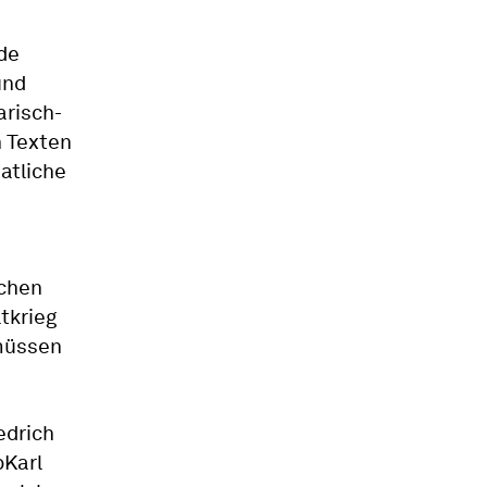
de
und
arisch-
n Texten
atliche
schen
tkrieg
 müssen
edrich
bKarl