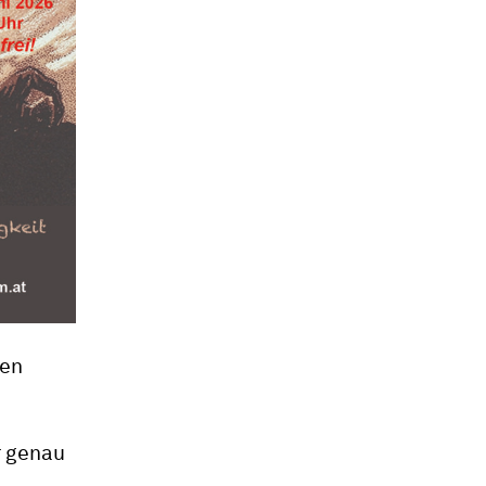
gen
r genau