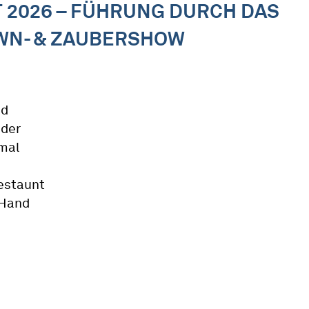
 2026 – FÜHRUNG DURCH DAS
WN- & ZAUBERSHOW
nd
nder
 mal
estaunt
 Hand