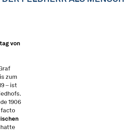
stag von
Graf
bis zum
 – ist
iedhofs.
nde 1906
 facto
rischen
 hatte