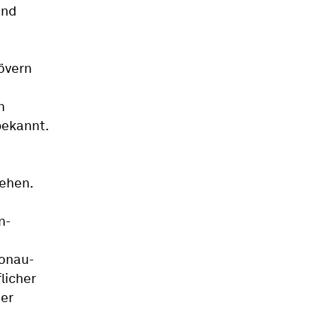
und
övern
n
bekannt.
tehen.
n-
Donau-
licher
der