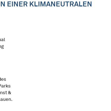
NEN EINER KLIMANEUTRALEN
ual
ng
des
Parks
nst &
hauen.