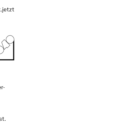
.jetzt
r-
st.