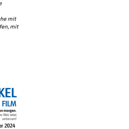
e
che mit
en, mit