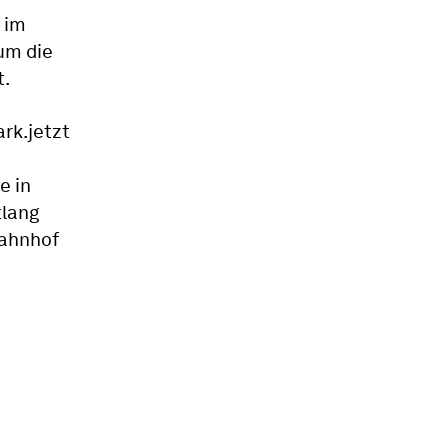
 im
um die
t.
ark.jetzt
e in
tlang
ahnhof