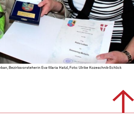
ban, Bezirksvorsteherin Eva-Maria Hatzl, Foto: Ulrike Kozeschnik-Schlick