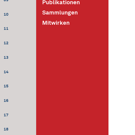
Publikationen
Sammlungen
10
Mitwirken
11
12
13
14
15
16
17
18